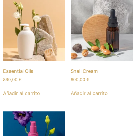
Essential Oils
Snail Cream
860,00
€
800,00
€
Añadir al carrito
Añadir al carrito