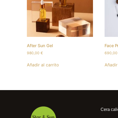
After Sun Gel
Face P
980,00
€
690,0
Añadir al carrito
Añadir 
Cera cali