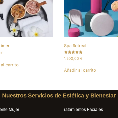
rimer
Spa Retreat
0
€
Valorado
1.200,00
€
con
al carrito
5.00
de 5
Añadir al carrito
Nuestros Servicios de Estética y Bienestar
ente Mujer
Tratamientos Faciales