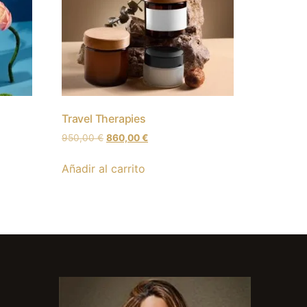
Travel Therapies
950,00
€
860,00
€
Añadir al carrito