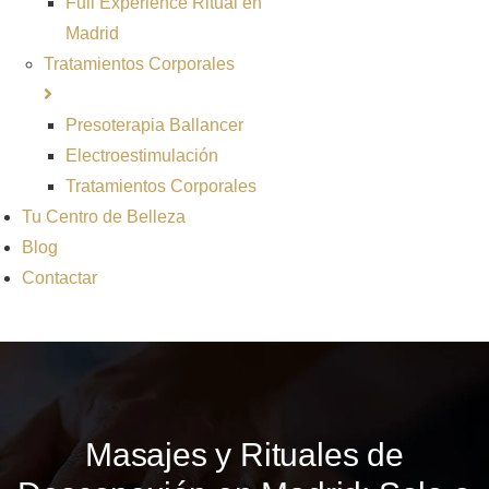
Full Experience Ritual en
Madrid
Tratamientos Corporales
Presoterapia Ballancer
Electroestimulación
Tratamientos Corporales
Tu Centro de Belleza
Blog
Contactar
Masajes y Rituales de